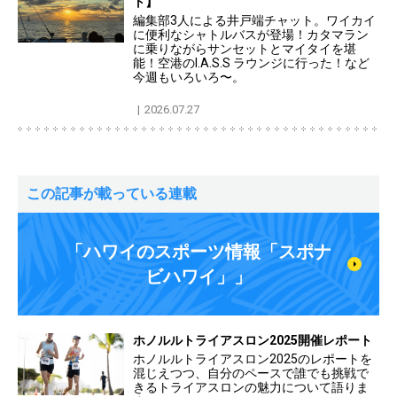
ト】
編集部3人による井戸端チャット。ワイカイ
に便利なシャトルバスが登場！カタマラン
に乗りながらサンセットとマイタイを堪
能！空港のI.A.S.S ラウンジに行った！など
今週もいろいろ〜。
2026.07.27
この記事が載っている連載
「ハワイのスポーツ情報「スポナ
ビハワイ」」
ホノルルトライアスロン2025開催レポート
ホノルルトライアスロン2025のレポートを
混じえつつ、自分のペースで誰でも挑戦で
きるトライアスロンの魅力について語りま