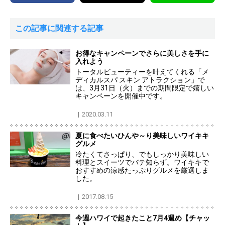
この記事に関連する記事
お得なキャンペーンでさらに美しさを手に
入れよう
トータルビューティーを叶えてくれる「メ
ディカルスパ スキン アトラクション」で
は、3月31日（火）までの期間限定で嬉しい
キャンペーンを開催中です。
2020.03.11
夏に食べたいひんや～り美味しいワイキキ
グルメ
冷たくてさっぱり、でもしっかり美味しい
料理とスイーツでバテ知らず。ワイキキで
おすすめの涼感たっぷりグルメを厳選しま
した。
2017.08.15
今週ハワイで起きたこと7月4週め【チャッ