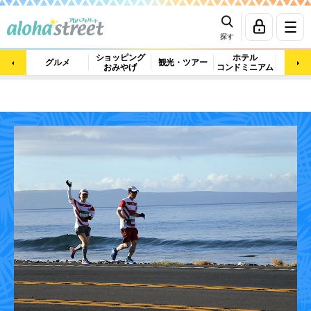
探す
ショッピング
ホテル
ビュ
グルメ
観光・ツアー
おみやげ
コンドミニアム
マッ