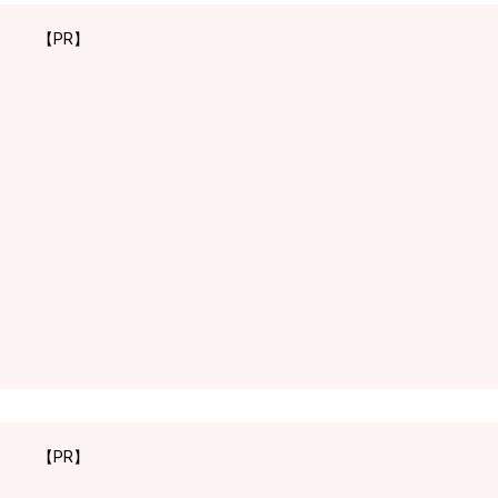
【PR】
【PR】