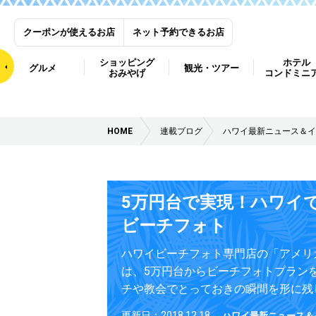
クーポンが使えるお店
ネット予約できるお店
ショッピング
ホテル
グルメ
観光・ツアー
おみやげ
コンドミニ
HOME
連載ブログ
ハワイ最新ニュース＆イ
5万円台で実現！ハワイ
ビーチフォト
ハワイビーチフォト専門店の「アメリ
は、5万円台からビーチフォトプラン
チや教会でとっておきの瞬間を形に残
更新日：2018.12.18
ハワイ最新ニュース＆