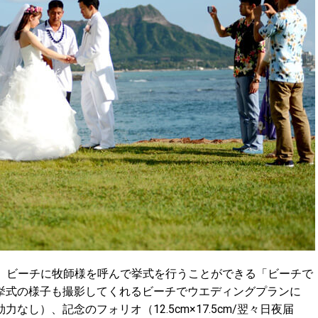
、ビーチに牧師様を呼んで挙式を行うことができる「ビーチで
挙式の様子も撮影してくれるビーチでウエディングプランに
し）、記念のフォリオ（12.5cm×17.5cm/翌々日夜届