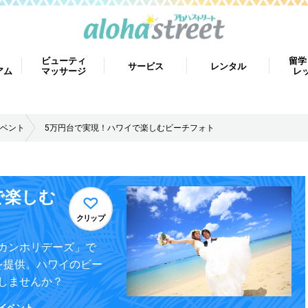
ビューティ
留学
サービス
レンタル
アム
マッサージ
レ
ベント
5万円台で実現！ハワイで楽しむビーチフォト
で楽しむ
クリップ
カンホリデーズ」で
を提供。ハワイのビー
しませんか？
イベント