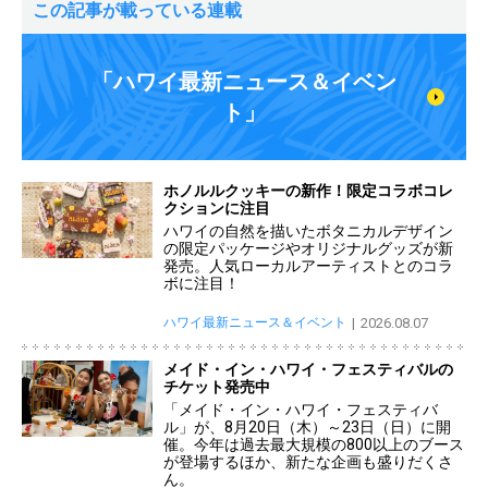
この記事が載っている連載
「ハワイ最新ニュース＆イベン
ト」
ホノルルクッキーの新作！限定コラボコレ
クションに注目
ハワイの自然を描いたボタニカルデザイン
の限定パッケージやオリジナルグッズが新
発売。人気ローカルアーティストとのコラ
ボに注目！
ハワイ最新ニュース＆イベント
2026.08.07
メイド・イン・ハワイ・フェスティバルの
チケット発売中
「メイド・イン・ハワイ・フェスティバ
ル」が、8月20日（木）～23日（日）に開
催。今年は過去最大規模の800以上のブース
が登場するほか、新たな企画も盛りだくさ
ん。