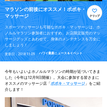
マラソンの前後にオススメ！ポポキ・
マッサージ
クリップ
スポーツマッサージも可能なポポキ・マッサージは、ホ
ノルルマラソン参加者におすすめ。お店限定販売のマッ
サージグッズとあわせて、身体のメンテナンスを万全に
しましょう！
ハワイ最新ニュース＆イベント
更新日：2018.11.09
今年もいよいよホノルルマラソンの時期が近づいてきま
した（今年は12月9日開催）。大会に参加する皆さまに
オススメのマッサージ店「
ポポキ・マッサージ
」をご紹
介します！