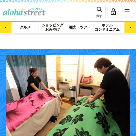
探す
ショッピング
ホテル
ビュ
グルメ
観光・ツアー
おみやげ
コンドミニアム
マッ