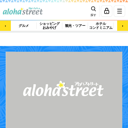
探す
ショッピング
ホテル
ビュ
グルメ
観光・ツアー
おみやげ
コンドミニアム
マッ