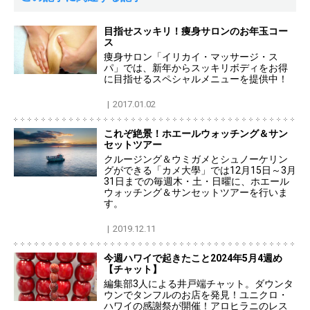
目指せスッキリ！痩身サロンのお年玉コー
ス
痩身サロン「イリカイ・マッサージ・ス
パ」では、新年からスッキリボディをお得
に目指せるスペシャルメニューを提供中！
2017.01.02
これぞ絶景！ホエールウォッチング＆サン
セットツアー
クルージング＆ウミガメとシュノーケリン
グができる「カメ大學」では12月15日～3月
31日までの毎週木・土・日曜に、ホエール
ウォッチング＆サンセットツアーを行いま
す。
2019.12.11
今週ハワイで起きたこと2024年5月4週め
【チャット】
編集部3人による井戸端チャット。ダウンタ
ウンでタンフルのお店を発見！ユニクロ・
ハワイの感謝祭が開催！アロヒラニのレス